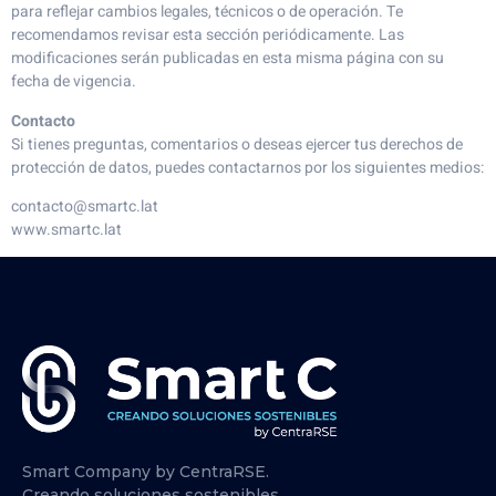
para reflejar cambios legales, técnicos o de operación. Te
recomendamos revisar esta sección periódicamente. Las
modificaciones serán publicadas en esta misma página con su
fecha de vigencia.
Contacto
Si tienes preguntas, comentarios o deseas ejercer tus derechos de
protección de datos, puedes contactarnos por los siguientes medios:
contacto@smartc.lat
www.smartc.lat
Smart Company by CentraRSE.
Creando soluciones sostenibles.