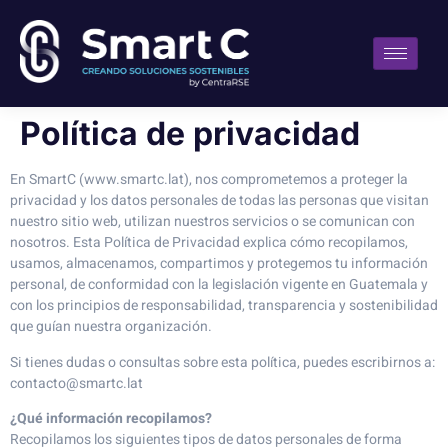
Política de privacidad
En SmartC (www.smartc.lat), nos comprometemos a proteger la
privacidad y los datos personales de todas las personas que visitan
nuestro sitio web, utilizan nuestros servicios o se comunican con
nosotros. Esta Política de Privacidad explica cómo recopilamos,
usamos, almacenamos, compartimos y protegemos tu información
personal, de conformidad con la legislación vigente en Guatemala y
con los principios de responsabilidad, transparencia y sostenibilidad
que guían nuestra organización.
Si tienes dudas o consultas sobre esta política, puedes escribirnos a:
contacto@smartc.lat
¿Qué información recopilamos?
Recopilamos los siguientes tipos de datos personales de forma