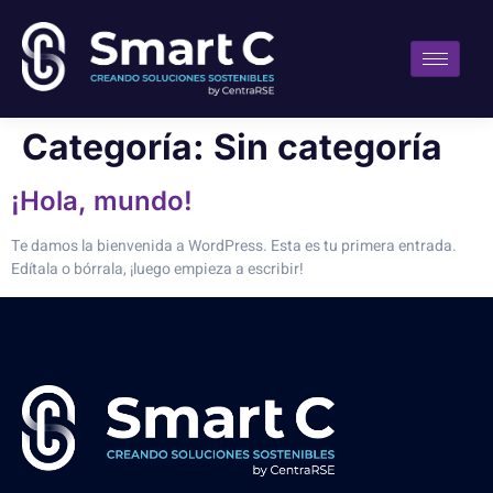
Categoría:
Sin categoría
¡Hola, mundo!
Te damos la bienvenida a WordPress. Esta es tu primera entrada.
Edítala o bórrala, ¡luego empieza a escribir!